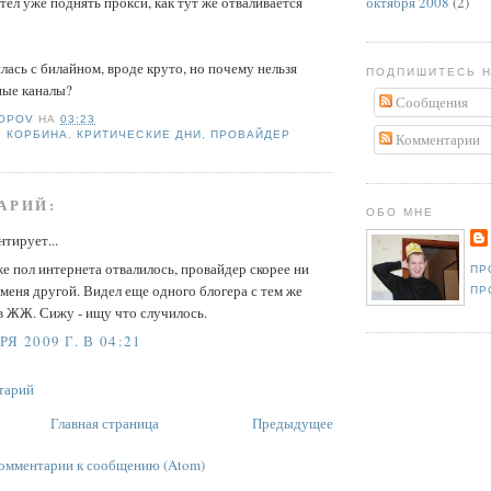
октября 2008
(2)
тел уже поднять прокси, как тут же отваливается
ась с билайном, вроде круто, но почему нельзя
ПОДПИШИТЕСЬ 
ные каналы?
Сообщения
SOPOV
НА
03:23
,
КОРБИНА
,
КРИТИЧЕСКИЕ ДНИ
,
ПРОВАЙДЕР
Комментарии
АРИЙ:
ОБО МНЕ
тирует...
е пол интернета отвалилось, провайдер скорее ни
ПР
 меня другой. Видел еще одного блогера с тем же
ПР
в ЖЖ. Сижу - ищу что случилось.
Я 2009 Г. В 04:21
тарий
Главная страница
Предыдущее
омментарии к сообщению (Atom)