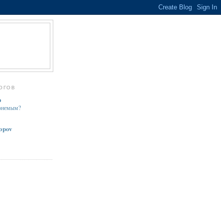
ОГОВ
о
хонемым?
sopov