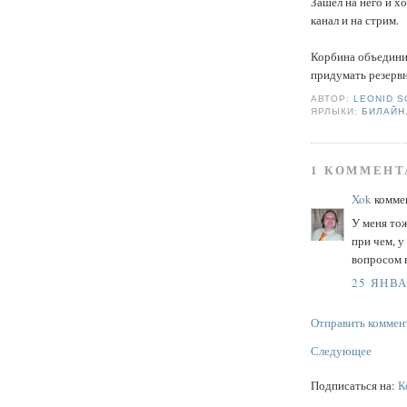
Зашёл на него и хо
канал и на стрим.
Корбина объединил
придумать резерв
АВТОР:
LEONID 
ЯРЛЫКИ:
БИЛАЙН
1 КОММЕНТ
Xok
коммен
У меня тож
при чем, у
вопросом 
25 ЯНВАР
Отправить коммен
Следующее
Подписаться на:
К