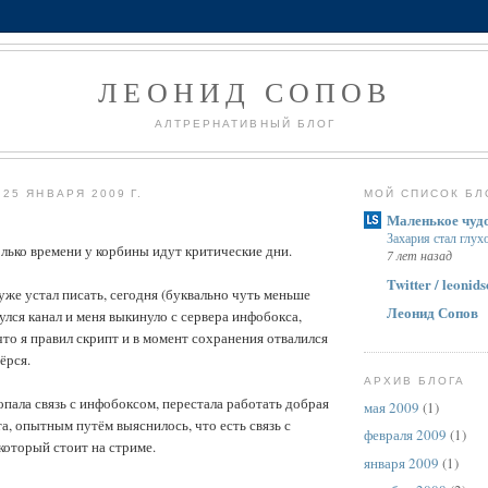
ЛЕОНИД СОПОВ
АЛТРЕРНАТИВНЫЙ БЛОГ
25 ЯНВАРЯ 2009 Г.
МОЙ СПИСОК БЛ
Маленькое чуд
Захария стал глу
лько времени у корбины идут критические дни.
7 лет назад
Twitter / leonid
уже устал писать, сегодня (буквально чуть меньше
Леонид Сопов
нулся канал и меня выкинуло с сервера инфобокса,
что я правил скрипт и в момент сохранения отвалился
ёрся.
АРХИВ БЛОГА
ропала связь с инфобоксом, перестала работать добрая
мая 2009
(1)
а, опытным путём выяснилось, что есть связь с
февраля 2009
(1)
который стоит на стриме.
января 2009
(1)