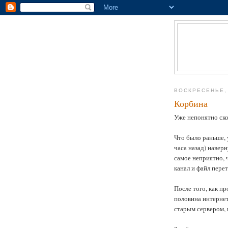
ВОСКРЕСЕНЬЕ, 
Корбина
Уже непонятно ско
Что было раньше, 
часа назад) навер
самое неприятно, 
канал и файл перет
После того, как п
половина интернет
старым сервером, 